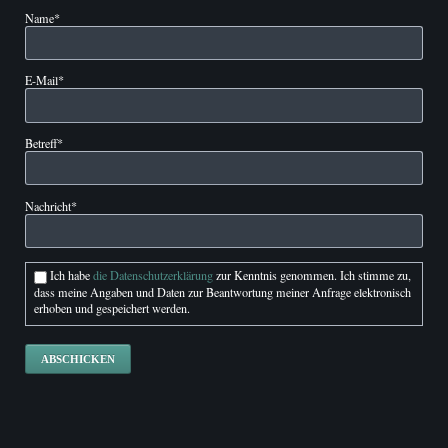
Pflichtfeld
Name
*
Pflichtfeld
E-Mail
*
Pflichtfeld
Betreff
*
Pflichtfeld
Nachricht
*
Ich habe
die Datenschutzerklärung
zur Kenntnis genommen. Ich stimme zu,
dass meine Angaben und Daten zur Beantwortung meiner Anfrage elektronisch
erhoben und gespeichert werden.
ABSCHICKEN