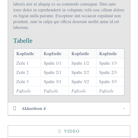
laboris nisi ut aliquip ex ea commodo consequat. Duis aute
irure dolor in reprehenderit in voluptate velit esse cillum dolore
eu fugiat nulla pariatur. Excepteur sint occaecat cupidatat non
proident, sunt in culpa qui officia deserunt mollit anim id est
laborum.
Tabelle
Kopfzeile
Kopfzeile
Kopfzeile
Kopfzeile
Zeile 1
Spalte 1/1
Spalte 1/2
Spalte 1/3
Zeile 2
Spalte 2/1
Spalte 2/2
Spalte 2/3
Zeile 3
Spalte 3/1
Spalte 3/2
Spalte 3/3
Fußzeile
Fußzeile
Fußzeile
Fußzeile
Akkordeon 4
VIDEO