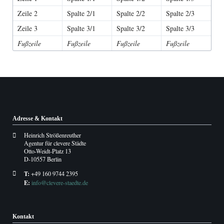
Zeile 2
Spalte 2/1
Spalte 2/2
Spalte 2/3
Zeile 3
Spalte 3/1
Spalte 3/2
Spalte 3/3
Fußzeile
Fußzeile
Fußzeile
Fußzeile
Adresse & Kontakt
Heinrich Strößenreuther
Agentur für clevere Städte
Otto-Weidt-Platz 13
D-10557 Berlin
T:
+49 160 9744 2395
E:
info@clevere-staedte.de
Kontakt