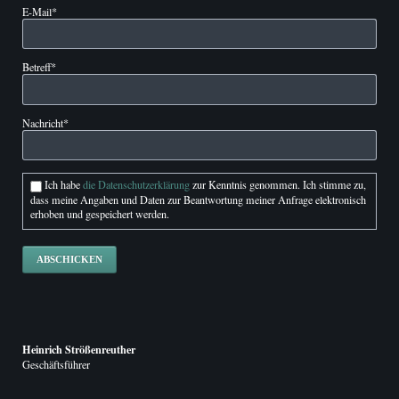
Pflichtfeld
E-Mail
*
Pflichtfeld
Betreff
*
Pflichtfeld
Nachricht
*
Ich habe
die Datenschutzerklärung
zur Kenntnis genommen. Ich stimme zu,
dass meine Angaben und Daten zur Beantwortung meiner Anfrage elektronisch
erhoben und gespeichert werden.
ABSCHICKEN
Heinrich Strößenreuther
Geschäftsführer