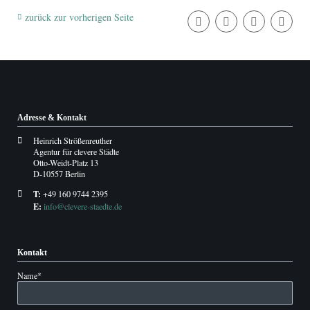
zurück zur vorherigen Seite
Adresse & Kontakt
Heinrich Strößenreuther
Agentur für clevere Städte
Otto-Weidt-Platz 13
D-10557 Berlin
T:
+49 160 9744 2395
E:
info@clevere-staedte.de
Kontakt
Pflichtfeld
Name
*