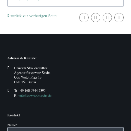
zurück zur vorherigen Seite
Adresse & Kontakt
Heinrich Strößenreuther
Agentur für clevere Städte
Otto-Weidt-Platz 13
D-10557 Berlin
T:
+49 160 9744 2395
E:
info@clevere-staedte.de
Kontakt
Pflichtfeld
Name
*