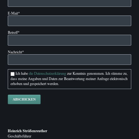
Pflichtfeld
E-Mail
*
Pflichtfeld
Betreff
*
Pflichtfeld
Nachricht
*
Ich habe
die Datenschutzerklärung
zur Kenntnis genommen. Ich stimme zu,
dass meine Angaben und Daten zur Beantwortung meiner Anfrage elektronisch
erhoben und gespeichert werden.
ABSCHICKEN
Heinrich Strößenreuther
Geschäftsführer