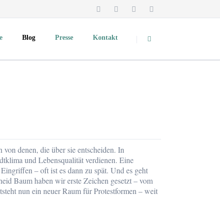
Navigation
überspringen
e
Blog
Presse
Kontakt
Überblick und Pressekontakt
Medienspiegel
Podcast
Pressemitteilungen
TV-Mitschnitte und Videos
Vorträge & Präsentationen
Fotos zum Download
 von denen, die über sie entscheiden. In
dtklima und Lebensqualität verdienen. Eine
dte
About Clevere Städte
ingriffen – oft ist es dann zu spät. Und es geht
cheid Baum haben wir erste Zeichen gesetzt – vom
ht nun ein neuer Raum für Protestformen – weit