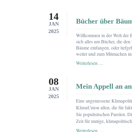
–
ein
14
Überblick
Bücher über Bäum
über
JAN
Aktionsformen
2025
Willkommen in der Welt der B
sich alles um Bücher, die den
Bäume einfangen, oder tiefge
weitet und zum Mitmachen inspi
Bücher
Weiterlesen …
über
Bäume,
08
über
Mein Appell an a
Klimaanpassun
JAN
Stadtgrün
2025
und
Eine angemessene Klimapoliti
BaumEntschei
KlimaUnion allen, die für fak
Sie populistischen Parolen. D
Zeit für mutige, klimapolitis
Mein
Weiterlesen …