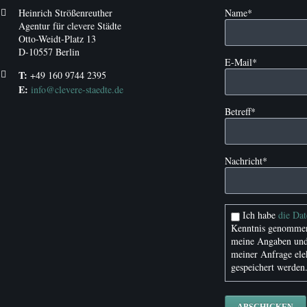
Pflichtfeld
Heinrich Strößenreuther
Name
*
Agentur für clevere Städte
Otto-Weidt-Platz 13
D-10557 Berlin
Pflichtfeld
E-Mail
*
T:
+49 160 9744 2395
E:
info@clevere-staedte.de
Pflichtfeld
Betreff
*
Pflichtfeld
Nachricht
*
Ich habe
die Da
Kenntnis genommen
meine Angaben und
meiner Anfrage ele
gespeichert werden
ABSCHICKEN