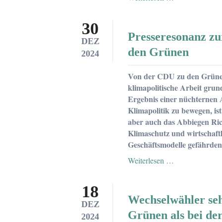
Appell
an
30
anständige
Presseresonanz zu
Christdemokra
DEZ
und
den Grünen
2024
KlimaUnions-
Mitglieder
Von der CDU zu den Grünen:
klimapolitische Arbeit grun
Ergebnis einer nüchternen A
Klimapolitik zu bewegen, is
aber auch das Abbiegen Ric
Klimaschutz und wirtschaft
Geschäftsmodelle gefährden 
Presseresonanz
Weiterlesen …
zur
Kritik
18
an
Wechselwähler se
der
DEZ
Klimapolitik
Grünen als bei de
2024