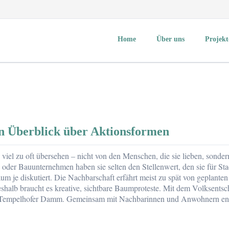
Home
Über uns
Projekt
Über mich
Aktuelles
KlimaUnion e.V.
GermanZero e.V.
Changing Cities e.V.
n Überblick über Aktionsformen
Volksentscheid Fahrrad
Initiative clevere Städte
iel zu oft übersehen – nicht von den Menschen, die sie lieben, sondern
oder Bauunternehmen haben sie selten den Stellenwert, den sie für Sta
Agentur für Clevere Stä
 je diskutiert. Die Nachbarschaft erfährt meist zu spät von geplanten E
Mitmachen
shalb braucht es kreative, sichtbare Baumproteste. Mit dem Volksents
empelhofer Damm. Gemeinsam mit Nachbarinnen und Anwohnern entste