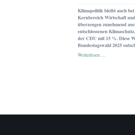
der
CDU,
Klimapolitik bleibt auch b
meinem
Kernbereich Wirtschaft und
Austritt
überzeugen zunehmend auch
und
entschlossenen Klimaschutz
Wechsel
der CDU mit 15 %. Diese We
zu
den
Bundestagswahl 2025 entsch
Grünen
Wechselwähler
Weiterlesen …
sehen
zur
Bundestagswah
mehr
Klima-
und
Wirtschaftsko
bei
den
Grünen
als
bei