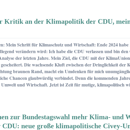
r Kritik an der Klimapolitik der CDU, mei
ten
 Mein Schritt für Klimaschutz und Wirtschaft: Ende 2024 habe ic
dlegend verändern wird: Ich habe die CDU verlassen und bin den G
nalyse der letzten Jahre. Mein Ziel, die CDU mit der KlimaUnion
t gescheitert. Die wachsende Kluft zwischen der Dringlichkeit de
htung braunen Rand, macht ein Umdenken für mich unumgänglich.
liche Chancen glaubwürdig verbindet. Denn die kommenden Jahre s
Umwelt und Wirtschaft. Jetzt ist Zeit für mutige, klimapolitisch
hen zur Bundestagswahl mehr Klima- und W
r CDU: neue große klimapolitische Civey-Um