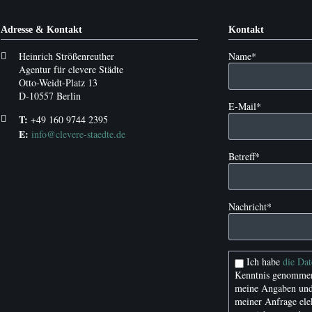
uck
Adresse & Kontakt
Kontakt
Pflichtfeld
Heinrich Strößenreuther
Name
*
Agentur für clevere Städte
Otto-Weidt-Platz 13
D-10557 Berlin
Pflichtfeld
E-Mail
*
T:
+49 160 9744 2395
E:
info@clevere-staedte.de
Pflichtfeld
Betreff
*
Pflichtfeld
Nachricht
*
Ich habe
die Da
Kenntnis genommen
meine Angaben und
meiner Anfrage ele