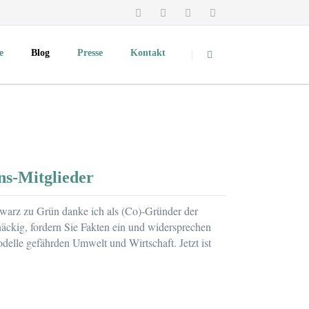
Navigation
überspringen
e
Blog
Presse
Kontakt
Überblick und Pressekontakt
Medienspiegel
Podcast
Pressemitteilungen
TV-Mitschnitte und Videos
ns-Mitglieder
Vorträge & Präsentationen
Fotos zum Download
warz zu Grün danke ich als (Co)-Gründer der
dte
About Clevere Städte
näckig, fordern Sie Fakten ein und widersprechen
delle gefährden Umwelt und Wirtschaft. Jetzt ist