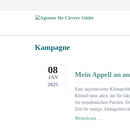
EN
Kampagne
08
Mein Appell an a
JAN
2025
Eine angemessene Klimapoliti
KlimaUnion allen, die für fak
Sie populistischen Parolen. D
Zeit für mutige, klimapolitis
Mein
Weiterlesen …
Appell
an