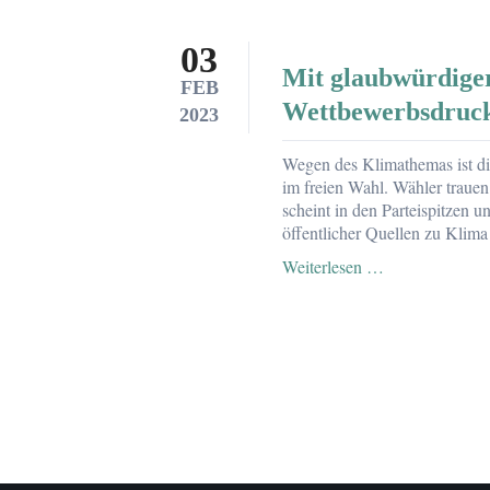
neue
große
große
Umfrage
03
klimapolitische
zum
Mit glaubwürdiger
Civey-
klimapolitische
FEB
Umfrage
Wahlangebot
Wettbewerbsdruc
2023
veröffentlicht
bei
der
Wegen des Klimathemas ist d
BerlinWahl
im freien Wahl. Wähler traue
2023:
scheint in den Parteispitzen
kein
öffentlicher Quellen zu Klima
ausreichender
klimapolitische
Mit
Weiterlesen …
Wettbewerb
glaubwürdiger
Klimapolitik
Wahlen
gewinnen
oder
verlieren
–
den
klimapolitische