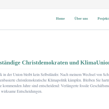
Home
Über uns
Projekt
Über mich
Aktuelles
KlimaUnion e.V.
GermanZero e.V.
Changing Cities e.V.
nständige Christdemokraten und KlimaUnio
Volksentscheid Fahrrad
Initiative clevere Städte
k in der Union bleibt kein Selbstläufer. Nach meinem
Wechsel von Sch
Agentur für Clevere Stä
tenbasierte christdemokratische Klimapolitik kämpfen. Bleiben Sie hart
ie kommenden Jahre sind entscheidend: Verlängerte fossile Geschäftsmo
Mitmachen
ch wirksame Entscheidungen.