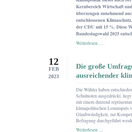
meinem
Kernbereich Wirtschaft und
Austritt
überzeugen zunehmend auch
und
entschlossenen Klimaschutz
Wechsel
der CDU mit 15 %. Diese We
zu
den
Bundestagswahl 2025 entsch
Grünen
Wechselwähler
Weiterlesen …
sehen
zur
12
Bundestagswah
Die große Umfrage
mehr
FEB
Klima-
ausreichender kli
2023
und
Wirtschaftsko
Die Wähler haben entschieden
bei
Schulnoten ausgedrückt, liegt
den
mit einem dutzend repräsenta
Grünen
klimapolitischen Lernimpuls vo
als
Glaubwürdigkeit, zur Kompet
bei
Befragung durchgeführt werd
der
CDU:
Die
Weiterlesen …