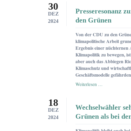
30
anständige
Presseresonanz zu
Christdemokra
DEZ
und
den Grünen
2024
KlimaUnions-
Mitglieder
Von der CDU zu den Grünen:
klimapolitische Arbeit grun
Ergebnis einer nüchternen A
Klimapolitik zu bewegen, is
aber auch das Abbiegen Ric
Klimaschutz und wirtschaft
Geschäftsmodelle gefährden 
Presseresonanz
Weiterlesen …
zur
Kritik
18
an
Wechselwähler se
der
DEZ
Klimapolitik
Grünen als bei de
2024
der
CDU,
Klimapolitik bleibt auch b