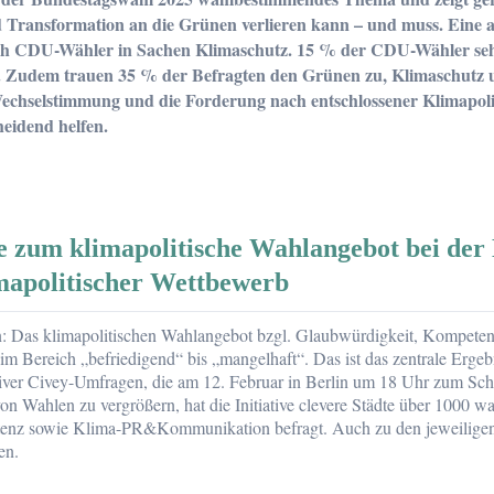
 Transformation an die Grünen verlieren kann – und muss. Eine a
 CDU-Wähler in Sachen Klimaschutz. 15 % der CDU-Wähler sehen 
. Zudem trauen 35 % der Befragten den Grünen zu, Klimaschutz un
chselstimmung und die Forderung nach entschlossener Klimapoli
eidend helfen.
l
 zum klimapolitische Wahlangebot bei der 
mapolitischer Wettbewerb
mpetenz
: Das klimapolitischen Wahlangebot bzgl. Glaubwürdigkeit, Kompetenz 
 im Bereich „befriedigend“ bis „mangelhaft“. Das ist das zentrale Erg
tiver Civey-Umfragen, die am 12. Februar in Berlin um 18 Uhr zum Sch
n Wahlen zu vergrößern, hat die Initiative clevere Städte über 1000 wa
enz sowie Klima-PR&Kommunikation befragt. Auch zu den jeweiligen w
en.