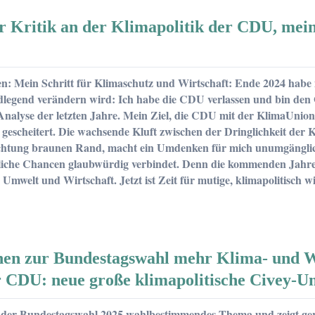
r Kritik an der Klimapolitik der CDU, mei
ten
 Mein Schritt für Klimaschutz und Wirtschaft: Ende 2024 habe ic
dlegend verändern wird: Ich habe die CDU verlassen und bin den G
nalyse der letzten Jahre. Mein Ziel, die CDU mit der KlimaUnion
t gescheitert. Die wachsende Kluft zwischen der Dringlichkeit de
htung braunen Rand, macht ein Umdenken für mich unumgänglich.
liche Chancen glaubwürdig verbindet. Denn die kommenden Jahre s
Umwelt und Wirtschaft. Jetzt ist Zeit für mutige, klimapolitisch
hen zur Bundestagswahl mehr Klima- und W
r CDU: neue große klimapolitische Civey-Um
ei der Bundestagswahl 2025 wahlbestimmendes Thema und zeigt ge