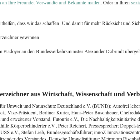
on an Ihre Freunde, Verwandte und Bekannte mailen
. Oder in Ihren
sozi
mithelfen, dass wir das schaffen! Und damit für mehr Rücksicht und Sic
erzeichner gewinnen!
m Plädoyer an den Bundesverkehrsminister Alexander Dobrindt überge
erzeichner aus Wirtschaft, Wissenschaft und Ver
 für Umwelt und Naturschutz Deutschland e.V. (BUND); Autofrei leben 
ck, Vize-Präsident, Berliner Kurier, Hans-Peter Buschheuer, Chefredak
nd erweiterter Vorstand, Futouris e.V., Die Nachhaltigkeitsinitiative d
hilfe Körperbehinderter e.V., Peter Reichert, Pressesprecher; Doppelst
USS e.V., Stefan Lieb, Bundesgeschäftsführer; innoZ Innovationszentru
rsitzender des Vorstandes, Deutsche Umweltstiftung; Metronom Eisenb