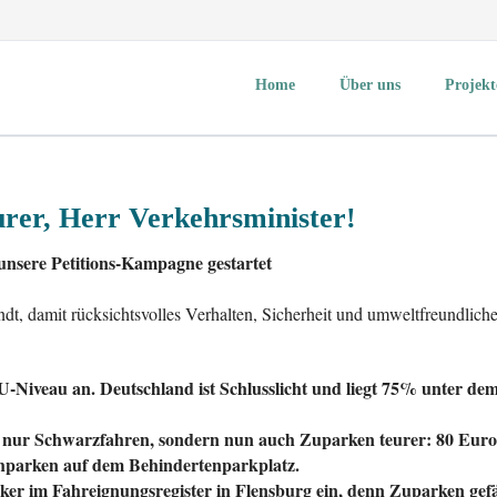
Home
Über uns
Projekt
Über mich
Aktuelles
KlimaUnion e.V.
rer, Herr Verkehrsminister!
GermanZero e.V.
nsere Petitions-Kampagne gestartet
Changing Cities e.V.
Volksentscheid Fahrrad
ndt, damit rücksichtsvolles Verhalten, Sicherheit und umweltfreundlic
Initiative clevere Städte
Agentur für Clevere Stä
-Niveau an. Deutschland ist Schlusslicht und liegt 75% unter de
Mitmachen
ht nur Schwarzfahren, sondern nun auch Zuparken teurer: 80 Eur
hparken auf dem Behindertenparkplatz.
ker im Fahreignungsregister in Flensburg ein, denn Zuparken gef