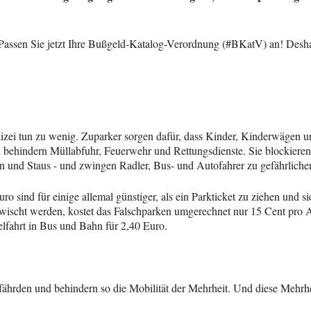
: Passen Sie jetzt Ihre Bußgeld-Katalog-Verordnung (#BKatV) an! Desh
zei tun zu wenig. Zuparker sorgen dafür, dass Kinder, Kinderwägen u
ehindern Müllabfuhr, Feuerwehr und Rettungsdienste. Sie blockieren 
en und Staus - und zwingen Radler, Bus- und Autofahrer zu gefährlic
o sind für einige allemal günstiger, als ein Parkticket zu ziehen und s
rwischt werden, kostet das Falschparken umgerechnet nur 15 Cent pro A
lfahrt in Bus und Bahn für 2,40 Euro.
ährden und behindern so die Mobilität der Mehrheit. Und diese Mehrhei