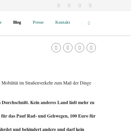
Navigation
überspringen
e
Blog
Presse
Kontakt
Überblick und Pressekontakt
Medienspiegel
Podcast
Pressemitteilungen
TV-Mitschnitte und Videos
Vorträge & Präsentationen
he Mobilität im Straßenverkehr zum Maß der Dinge
Fotos zum Download
dte
About Clevere Städte
m Durchschnitt. Kein anderes Land lädt mehr zu
o für das Pauf Rad- und Gehwegen, 100 Euro für
ährdet und behindert andere und darf kein