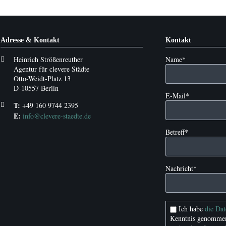
Adresse & Kontakt
Kontakt
Pflichtfeld
Heinrich Strößenreuther
Name
*
Agentur für clevere Städte
Otto-Weidt-Platz 13
D-10557 Berlin
Pflichtfeld
E-Mail
*
T:
+49 160 9744 2395
E:
info@clevere-staedte.de
Pflichtfeld
Betreff
*
Pflichtfeld
Nachricht
*
Ich habe
die Da
Kenntnis genommen