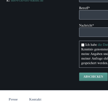
E:
info@clevere-staedte.de
Pflichtfeld
Betreff
*
Pflichtfeld
Nachricht
*
Ich habe
die Da
Kenntnis genommen
meine Angaben und
meiner Anfrage ele
gespeichert werden
ABSCHICKEN
Presse
Kontakt