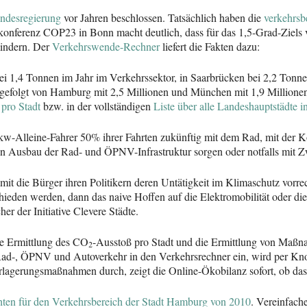
ndesregierung
vor Jahren beschlossen. Tatsächlich haben die
verkehrs
nferenz COP23 in Bonn macht deutlich, dass für das 1,5-Grad-Ziels vo
indern. Der
Verkehrswende-Rechner
liefert die Fakten dazu:
i 1,4 Tonnen im Jahr im Verkehrssektor, in Saarbrücken bei 2,2 Tonnen
, gefolgt von Hamburg mit 2,5 Millionen und München mit 1,9 Millio
 pro Stadt
bzw. in der vollständigen
Liste über alle Landeshauptstädte 
kw-Alleine-Fahrer 50% ihrer Fahrten zukünftig mit dem Rad, mit der 
den Ausbau der Rad- und ÖPNV-Infrastruktur sorgen oder notfalls mi
mit die Bürger ihren Politikern deren Untätigkeit im Klimaschutz vo
en werden, dann das naive Hoffen auf die Elektromobilität oder die Ei
er der Initiative Clevere Städte.
e Ermittlung des CO
-Ausstoß pro Stadt und die Ermittlung von Maß
2
Rad-, ÖPNV und Autoverkehr in den Verkehrsrechner ein, wird per K
erlagerungsmaßnahmen durch, zeigt die Online-Ökobilanz sofort, ob das
ten für den Verkehrsbereich der Stadt Hamburg von 2010
. Vereinfac