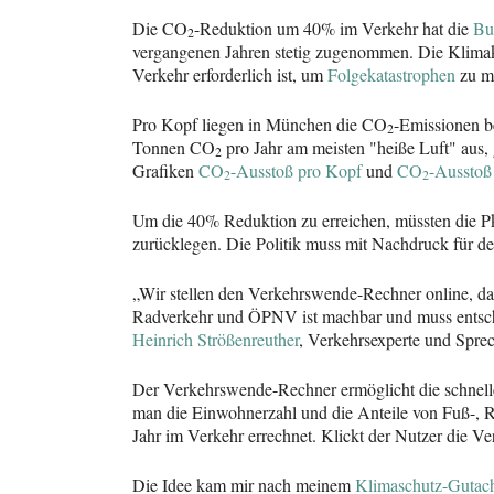
Die CO
-Reduktion um 40% im Verkehr hat die
Bu
2
vergangenen Jahren stetig zugenommen. Die Klimako
Verkehr erforderlich ist, um
Folgekatastrophen
zu m
Pro Kopf liegen in München die CO
-Emissionen be
2
Tonnen CO
pro Jahr am meisten "heiße Luft" aus
2
Grafiken
CO
-Ausstoß pro Kopf
und
CO
-Ausstoß
2
2
Um die 40% Reduktion zu erreichen, müssten die P
zurücklegen. Die Politik muss mit Nachdruck für 
„Wir stellen den Verkehrswende-Rechner online, da
Radverkehr und ÖPNV ist machbar und muss entschied
Heinrich Strößenreuther
, Verkehrsexperte und Sprech
Der Verkehrswende-Rechner ermöglicht die schnell
man die Einwohnerzahl und die Anteile von Fuß-, 
Jahr im Verkehr errechnet. Klickt der Nutzer die V
Die Idee kam mir nach meinem
Klimaschutz-Gutach