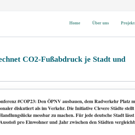
Home
Über uns
Projekt
Über mich
Aktuelles
KlimaUnion e.V.
echnet CO2-Fußabdruck je Stadt und
GermanZero e.V.
Changing Cities e.V.
Volksentscheid Fahrrad
Initiative clevere Städte
Agentur für Clevere Stä
akonferenz #COP23: Den ÖPNV ausbauen, dem Radverkehr Platz ma
Mitmachen
naler diskutiert als im Verkehr. Die Initiative Clevere Städte st
e Handlungslücke messbar zu machen. Für jede deutsche Stadt lässt
-Ausstoß pro Einwohner und Jahr zwischen den Städten vergleichbar