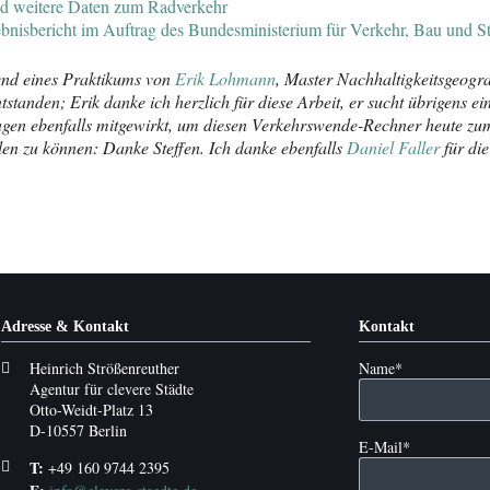
und weitere Daten zum Radverkehr
bnisbericht im Auftrag des Bundesministerium für Verkehr, Bau und S
nd eines Praktikums von
Erik Lohmann
, Master Nachhaltigkeitsgeogr
ntstanden; Erik danke ich herzlich für diese Arbeit, er sucht übrigens 
Tagen ebenfalls mitgewirkt, um diesen Verkehrswende-Rechner heute zu
len zu können: Danke Steffen. Ich danke ebenfalls
Daniel Faller
für die
Adresse & Kontakt
Kontakt
Pflichtfeld
Heinrich Strößenreuther
Name
*
Agentur für clevere Städte
Otto-Weidt-Platz 13
D-10557 Berlin
Pflichtfeld
E-Mail
*
T:
+49 160 9744 2395