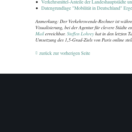
Verkehrsmittel-Anteile der Landeshauptstädte 
Datengrundlage "Mobilität in Deutschland" Erge
Anmerkung: Der Verkehrswende-Rechner ist währe
Visualisierung, bei der Agentur für clevere Städte e
Mail
erreichbar.
Steffen Lohrey
hat in den letzten 
Umsetzung des 1,5-Grad-Ziels von Paris online stel
zurück zur vorherigen Seite