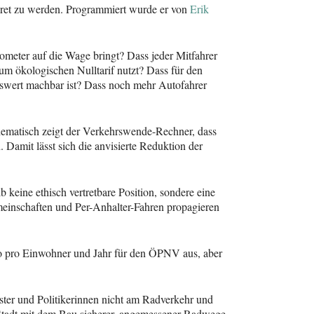
nkret zu werden. Programmiert wurde er von
Erik
ometer auf die Wage bringt? Dass jeder Mitfahrer
um ökologischen Nulltarif nutzt? Dass für den
swert machbar ist? Dass noch mehr Autofahrer
thematisch zeigt der Verkehrswende-Rechner, dass
amit lässt sich die anvisierte Reduktion der
b keine ethisch vertretbare Position, sondere eine
emeinschaften und Per-Anhalter-Fahren propagieren
 pro Einwohner und Jahr für den ÖPNV aus, aber
ster und Politikerinnen nicht am Radverkehr und
 Stadt mit dem Bau sicherer, angemessener Radwege