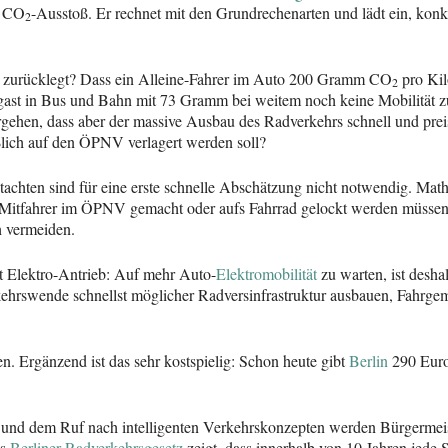
d CO
-Ausstoß. Er rechnet mit den Grundrechenarten und lädt ein, ko
2
e zurücklegt? Dass ein Alleine-Fahrer im Auto 200 Gramm CO
pro Kil
2
rgast in Bus und Bahn mit 73 Gramm bei weitem noch keine Mobilität z
ehen, dass aber der massive Ausbau des Radverkehrs schnell und prei
lich auf den ÖPNV verlagert werden soll?
tachten sind für eine erste schnelle Abschätzung nicht notwendig. Ma
Mitfahrer im ÖPNV gemacht oder aufs Fahrrad gelockt werden müssen. D
h vermeiden.
it Elektro-Antrieb: Auf mehr Auto-
Elektromobilität
zu warten, ist deshal
rkehrswende schnellst möglicher Radversinfrastruktur ausbauen, Fahrg
n. Ergänzend ist das sehr kostspielig: Schon heute gibt
Berlin
290 Euro
ik und dem Ruf nach intelligenten Verkehrskonzepten werden Bürgermei
as
Berliner Radverkehrsgesetz
zeigt, dass innerhalb von 10 Jahren jede