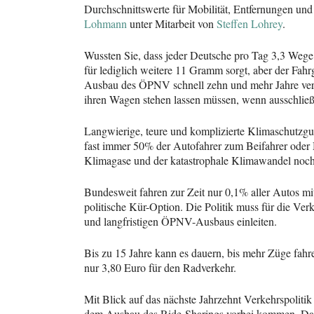
Durchschnittswerte für Mobilität, Entfernungen un
Lohmann
unter Mitarbeit von
Steffen Lohrey
.
Wussten Sie, dass jeder Deutsche pro Tag 3,3 Weg
für lediglich weitere 11 Gramm sorgt, aber der Fah
Ausbau des ÖPNV schnell zehn und mehr Jahre verg
ihren Wagen stehen lassen müssen, wenn ausschließ
Langwierige, teure und komplizierte Klimaschutzgu
fast immer 50% der Autofahrer zum Beifahrer oder 
Klimagase und der katastrophale Klimawandel noc
Bundesweit fahren zur Zeit nur 0,1% aller Autos m
politische Kür-Option. Die Politik muss für die Ve
und langfristigen ÖPNV-Ausbaus einleiten.
Bis zu 15 Jahre kann es dauern, bis mehr Züge fahre
nur 3,80 Euro für den Radverkehr.
Mit Blick auf das nächste Jahrzehnt Verkehrspolit
dem Ausbau des Ride-Sharings vorbei kommen. D