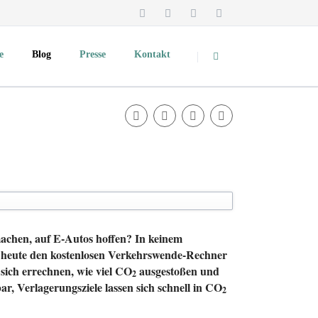
Navigation
überspringen
e
Blog
Presse
Kontakt
Überblick und Pressekontakt
Medienspiegel
Podcast
Pressemitteilungen
TV-Mitschnitte und Videos
Vorträge & Präsentationen
Fotos zum Download
dte
About Clevere Städte
chen, auf E-Autos hoffen? In keinem
ellt heute den kostenlosen Verkehrswende-Rechner
 sich errechnen, wie viel CO
ausgestoßen und
2
, Verlagerungsziele lassen sich schnell in CO
2