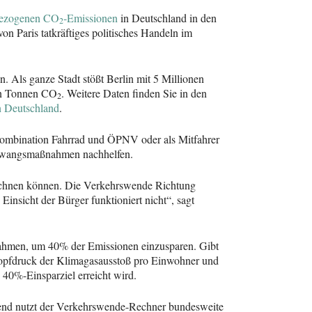
bezogenen CO
-Emissionen
in Deutschland in den
2
n Paris tatkräftiges politisches Handeln im
. Als ganze Stadt stößt Berlin mit 5 Millionen
nen Tonnen CO
. Weitere Daten finden Sie in den
2
in Deutschland
.
Kombination Fahrrad und ÖPNV oder als Mitfahrer
t Zwangsmaßnahmen nachhelfen.
rrechnen können. Die Verkehrswende Richtung
nsicht der Bürger funktioniert nicht“, sagt
nahmen, um 40% der Emissionen einzusparen. Gibt
nopfdruck der Klimagasausstoß pro Einwohner und
 40%-Einsparziel erreicht wird.
hend nutzt der Verkehrswende-Rechner bundesweite