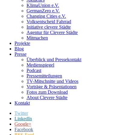
KlimaUnion e.V.
GermanZero e.V.
Changing Cities e.V.
Volksentscheid Fahrrad
Initiative clevere Städte
Agentur für Clevere Städte
Mitmachen
Projekte
Blog
Presse
Überblick und Pressekontakt
Medienspiegel
Podcast
Pressemitteilungen
TV-Mitschnitte und Videos
Vorträge & Präsentationen
Fotos zum Download
About Clevere Städte
Kontakt
Twitter
LinkedIn
Google+
Facebook
RSS-Feed