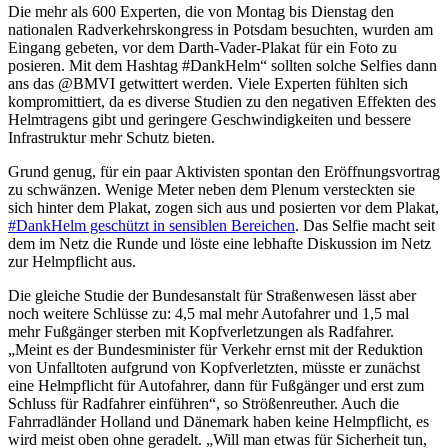
Die mehr als 600 Experten, die von Montag bis Dienstag den
nationalen Radverkehrskongress in Potsdam besuchten, wurden am
Eingang gebeten, vor dem Darth-Vader-Plakat für ein Foto zu
posieren. Mit dem Hashtag #DankHelm“ sollten solche Selfies dann
ans das @BMVI getwittert werden. Viele Experten fühlten sich
kompromittiert, da es diverse Studien zu den negativen Effekten des
Helmtragens gibt und geringere Geschwindigkeiten und bessere
Infrastruktur mehr Schutz bieten.
Grund genug, für ein paar Aktivisten spontan den Eröffnungsvortrag
zu schwänzen. Wenige Meter neben dem Plenum versteckten sie
sich hinter dem Plakat, zogen sich aus und posierten vor dem Plakat,
#DankHelm geschützt in sensiblen Bereichen
. Das Selfie macht seit
dem im Netz die Runde und löste eine lebhafte Diskussion im Netz
zur Helmpflicht aus.
Die gleiche Studie der Bundesanstalt für Straßenwesen lässt aber
noch weitere Schlüsse zu: 4,5 mal mehr Autofahrer und 1,5 mal
mehr Fußgänger sterben mit Kopfverletzungen als Radfahrer.
„Meint es der Bundesminister für Verkehr ernst mit der Reduktion
von Unfalltoten aufgrund von Kopfverletzten, müsste er zunächst
eine Helmpflicht für Autofahrer, dann für Fußgänger und erst zum
Schluss für Radfahrer einführen“, so Strößenreuther. Auch die
Fahrradländer Holland und Dänemark haben keine Helmpflicht, es
wird meist oben ohne geradelt. „Will man etwas für Sicherheit tun,