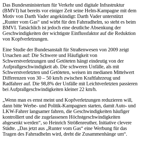
Das Bundesministerium für Verkehr und digitale Infrastruktur
(BMVI) hat bereits vor einiger Zeit seine Helm-Kampagne mit dem
Motiv von Darth Vader angekündigt: Darth Vader unterstützt
„Runter vom Gas“ und wirbt für den Fahrradhelm, so steht es beim
BMVI. Tatsächlich ist jedoch eine deutliche Absenkung der
Geschwindigkeiten der wichtigste Einflussfaktor auf die Reduktion
von Kopfverletzungen.
Eine Studie der Bundesanstalt für Straßenwesen von 2009 zeigt
Ursachen auf: Die Schwere und Häufigkeit von
Schwerstverletzungen und Getöteten hängt eindeutig von der
Aufprallgeschwindigkeit ab. Die schweren Unfälle, als mit
Schwerstverletzten und Getöteten, weisen im medianen Mittelwert
Differenzen von 30 – 50 km/h zwischen Kraftfahrzeug und
Radfahrer auf. Die 98,8% der Unfälle mit Leichtverletzten passieren
bei Aufprallgeschwindigkeiten kleiner 22 km/h.
„Wenn man es ernst meint und Kopfverletzungen reduzieren will,
dann bitte Werbe- und Politik-Kampagnen starten, damit Auto- und
LKW-Fahrer langsamer fahren, die Geschwindigkeiten häufiger
kontrolliert und die zugelassenen Höchstgeschwindigkeiten
abgesenkt werden“, so Heinrich Strößenreuther, Initiative clevere
Städte. „Das jetzt aus „Runter vom Gas“ eine Werbung für das
Tragen des Fahrradhelm wird, dreht die Zusammenhänge um“.