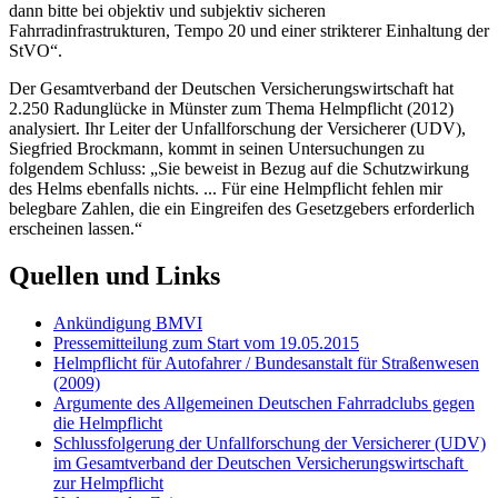
dann bitte bei objektiv und subjektiv sicheren
Fahrradinfrastrukturen, Tempo 20 und einer strikterer Einhaltung der
StVO“.
Der Gesamtverband der Deutschen Versicherungswirtschaft hat
2.250 Radunglücke in Münster zum Thema Helmpflicht (2012)
analysiert. Ihr Leiter der Unfallforschung der Versicherer (UDV),
Siegfried Brockmann, kommt in seinen Untersuchungen zu
folgendem Schluss: „Sie beweist in Bezug auf die Schutzwirkung
des Helms ebenfalls nichts. ... Für eine Helmpflicht fehlen mir
belegbare Zahlen, die ein Eingreifen des Gesetzgebers erforderlich
erscheinen lassen.“
Quellen und Links
Ankündigung BMVI
Pressemitteilung zum Start vom 19.05.2015
Helmpflicht für Autofahrer / Bundesanstalt für Straßenwesen
(2009)
Argumente des Allgemeinen Deutschen Fahrradclubs gegen
die Helmpflicht
Schlussfolgerung der Unfallforschung der Versicherer (UDV)
im Gesamtverband der Deutschen Versicherungswirtschaft
zur Helmpflicht