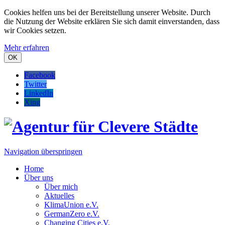
Cookies helfen uns bei der Bereitstellung unserer Website. Durch
die Nutzung der Website erklären Sie sich damit einverstanden, dass
wir Cookies setzen.
Mehr erfahren
OK
Facebook
Twitter
LinkedIn
Xing
Navigation überspringen
Home
Über uns
Über mich
Aktuelles
KlimaUnion e.V.
GermanZero e.V.
Changing Cities e.V.