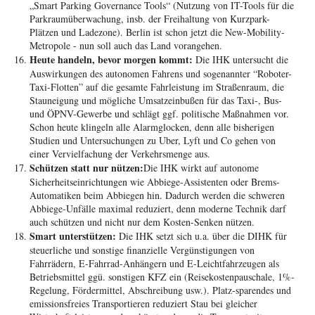
„Smart Parking Governance Tools“ (Nutzung von IT-Tools für die
Parkraumüberwachung, insb. der Freihaltung von Kurzpark-
Plätzen und Ladezone). Berlin ist schon jetzt die New-Mobility-
Metropole - nun soll auch das Land vorangehen.
Heute handeln, bevor morgen kommt:
Die IHK untersucht die
Auswirkungen des autonomen Fahrens und sogenannter “Roboter-
Taxi-Flotten” auf die gesamte Fahrleistung im Straßenraum, die
Stauneigung und mögliche Umsatzeinbußen für das Taxi-, Bus-
und ÖPNV-Gewerbe und schlägt ggf. politische Maßnahmen vor.
Schon heute klingeln alle Alarmglocken, denn alle bisherigen
Studien und Untersuchungen zu Uber, Lyft und Co gehen von
einer Vervielfachung der Verkehrsmenge aus.
Schützen statt nur nützen:
Die IHK wirkt auf autonome
Sicherheitseinrichtungen wie Abbiege-Assistenten oder Brems-
Automatiken beim Abbiegen hin. Dadurch werden die schweren
Abbiege-Unfälle maximal reduziert, denn moderne Technik darf
auch schützen und nicht nur dem Kosten-Senken nützen.
Smart unterstützen:
Die IHK setzt sich u.a. über die DIHK für
steuerliche und sonstige finanzielle Vergünstigungen von
Fahrrädern, E-Fahrrad-Anhängern und E-Leichtfahrzeugen als
Betriebsmittel ggü. sonstigen KFZ ein (Reisekostenpauschale, 1%-
Regelung, Fördermittel, Abschreibung usw.). Platz-sparendes und
emissionsfreies Transportieren reduziert Stau bei gleicher