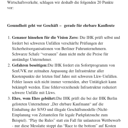
Wirtschaftsverkehr, schlagen wir deshalb die folgenden 20 Punkte
vor:
Gesundheit geht vor Geschäft – gerade für ehrbare Kaufleute
Genauer hinsehen für die Vision Zero:
Die IHK prüft selbst und
fordert bei schweren Unfällen verschärfte Prüfungen der
Sicherheitsorganisationen von Berliner Fuhrunternehmern.
Schwarze Schafe “versauen” dann nicht mehr die Preise für
anständige Unternehmer.
Gefahren beseitigen:
Die IHK fordert ein Sofortprogramm von
SenUVK zur zeitnahen Anpassung der Infrastruktur aller
Knotenpunkte der letzten fünf Jahre mit schweren Lkw-Unfällen.
Fehler lassen sich nicht immer vermeiden, aber Untätigkeit kann
bekämpft werden. Eine fehlerverzeihende Infrastruktur reduziert
schwere Unfälle mit Lkws.
Ehre, wem Ehre gebührt:
Die IHK prüft die bei der IHK Berlin
gelisteten Unternehmer „Der ehrbare Kaufmann“ auf die
Einhaltung der StVO und illegale Geschäftsmodelle (Nicht-
Einplanung von Zeitanteilen für legale Parkplatzsuche zum
Beispiel). “Play the Rules” statt ein Fall für unlauteren Wettbewerb
- nur diese Messlatte stoppt das “Race to the bottom” auf Kosten