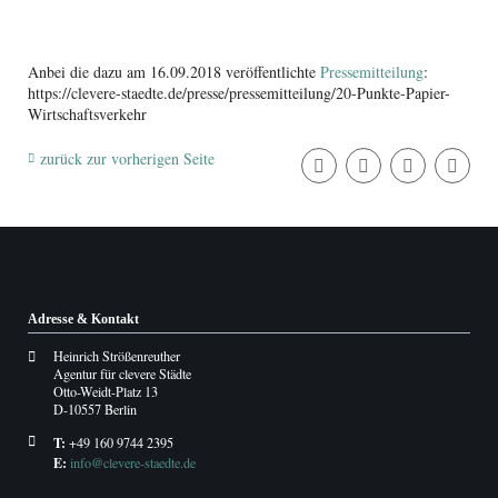
Anbei die dazu am 16.09.2018 veröffentlichte
Pressemitteilung
:
https://clevere-staedte.de/presse/pressemitteilung/20-Punkte-Papier-
Wirtschaftsverkehr
zurück zur vorherigen Seite
Adresse & Kontakt
Heinrich Strößenreuther
Agentur für clevere Städte
Otto-Weidt-Platz 13
D-10557 Berlin
T:
+49 160 9744 2395
E:
info@clevere-staedte.de