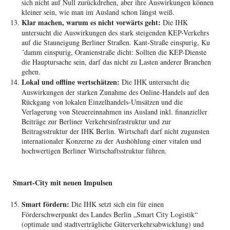
sich nicht auf Null zurückdrehen, aber ihre Auswirkungen können
kleiner sein, wie man im Ausland schon längst weiß.
Klar machen, warum es nicht vorwärts geht:
Die IHK
untersucht die Auswirkungen des stark steigenden KEP-Verkehrs
auf die Stauneigung Berliner Straßen. Kant-Straße einspurig, Ku
´damm einspurig, Oranienstraße dicht: Sollten die KEP-Dienste
die Hauptursache sein, darf das nicht zu Lasten anderer Branchen
gehen.
Lokal und offline wertschätzen:
Die IHK untersucht die
Auswirkungen der starken Zunahme des Online-Handels auf den
Rückgang von lokalen Einzelhandels-Umsätzen und die
Verlagerung von Steuereinnahmen ins Ausland inkl. finanzieller
Beiträge zur Berliner Verkehrsinfrastruktur und zur
Beitragsstruktur der IHK Berlin. Wirtschaft darf nicht zugunsten
internationaler Konzerne zu der Aushöhlung einer vitalen und
hochwertigen Berliner Wirtschaftsstruktur führen.
Smart-City mit neuen Impulsen
Smart fördern:
Die IHK setzt sich ein für einen
Förderschwerpunkt des Landes Berlin „Smart City Logistik“
(optimale und stadtverträgliche Güterverkehrsabwicklung) und