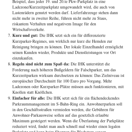
Beispiel, dass jeder 19. und 20.te Pkw-Parkplatz in eine
Ladezone/Kurzzeitparkplatz umgewandelt wird, die auch von
Lastenrädern genutzt werden darf. Lieferfahrzeuge stehen dann
nicht mehr in zweiter Reihe, führen nicht mehr zu Staus,
riskantem Verhalten und negativem Image für den
Wirtschaftsverkehr.
Kurz und gut:
Die IHK setzt sich ein für differenzierte
Kurzparker-Regimes, um wirklich nur kurz die Hemden zur
Reinigung bringen zu können. Der lokale Einzelhandel ermöglicht
seinen Kunden wieder, Produkte und Dienstleistungen vor Ort
einzukaufen.
Regeln sind nicht zum Spaß da:
Die IHK unterstützt die
Forderung nach höheren Bußgeldern für Falschparker, um das
Kurzzeitparken wirksam durchsetzen zu können: Das Zielniveau ist
europäischer Durchschnitt für 100 Euro pro Vorgang. Mehr
Ladezonen oder Kurzparker-Plätze müssen auch funktionieren, mit
Knollen statt Knöllchen.
Einfacher für alle:
Die IHK setzt sich für ein flächendeckendes
Parkraummanagement im S-Bahn-Ring ein. Anwohnerparken soll
in den Geschäftsstraßen vermieden werden, die Gebühren für
Anwohner-Parkausweise sollen auf das gesetzlich erlaubte
Maximum gesteigert werden. Wenn die Überlastung der Parkplätze
reduziert wird, findet man auch schnell mal wieder einen legalen
Parkplatz und kann beim Shoppen für Wachstum sorgen.